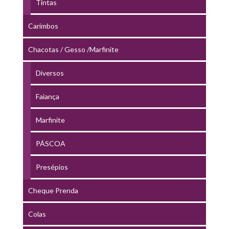
Tintas
Carimbos
Chacotas / Gesso /Marfinite
Diversos
Faiança
Marfinite
PÁSCOA
Presépios
Cheque Prenda
Colas