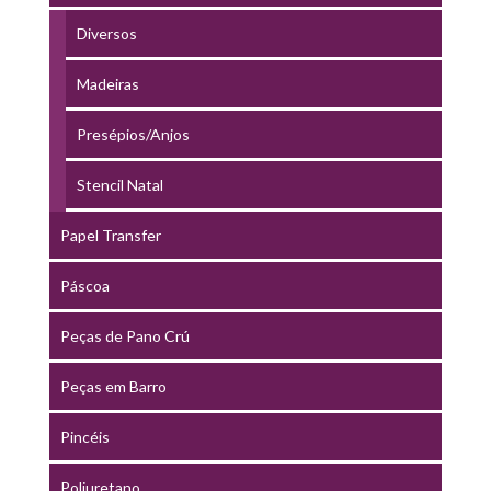
Diversos
Madeiras
Presépios/Anjos
Stencil Natal
Papel Transfer
Páscoa
Peças de Pano Crú
Peças em Barro
Pincéis
Poliuretano