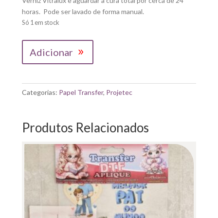
Verniz Vitralux e aguardar a cura total por cerca de 24
horas. Pode ser lavado de forma manual.
Só 1 em stock
Quantidade
Adicionar
de
TRANSFER
DTF|
SUPER
Categorias:
Papel Transfer
,
Projetec
STEAMPUNK
20X28.5CM
Produtos Relacionados