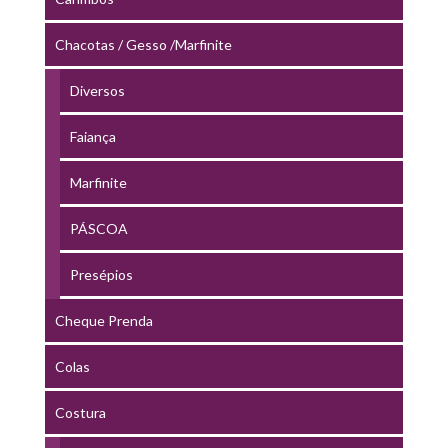
Chacotas / Gesso /Marfinite
Diversos
Faiança
Marfinite
PÁSCOA
Presépios
Cheque Prenda
Colas
Costura