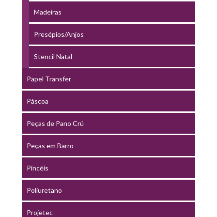
Madeiras
Presépios/Anjos
Stencil Natal
Papel Transfer
Páscoa
Peças de Pano Crú
Peças em Barro
Pincéis
Poliuretano
Projetec