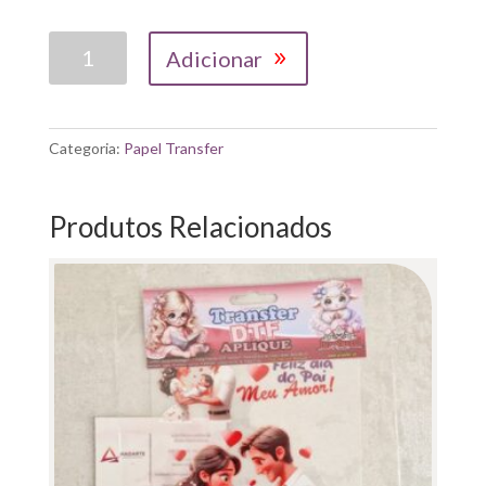
Quantidade
Adicionar
de
TRANSFER|
SENHORA
COM
Categoria:
Papel Transfer
FLORES
28X20CM
Produtos Relacionados