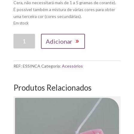
Cera, não necessitará mais de 1 a 5 gramas de corante).
É possível também a mistura de várias cores para obter
uma terceira cor (cores secundárias).
Em stock
Quantidade
Adicionar
de
CORANTE
EM
FLOCOS
REF:
ESSINCA
Categoria:
Acessórios
PARA
VELAS
15GR
Produtos Relacionados
VIOLETA