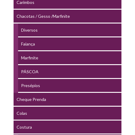
Carimbos
Chacotas / Gesso /Marfinite
Diversos
Faiança
Marfinite
PÁSCOA
Presépios
Cheque Prenda
Colas
Costura