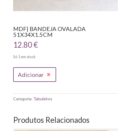
MDF| BANDEJA OVALADA
51X34X1.5CM
12.80
€
Só 1 em stock
Quantidade
Adicionar
de
MDF|
BANDEJA
OVALADA
Categoria:
Tabuleiros
51X34X1.5CM
Produtos Relacionados